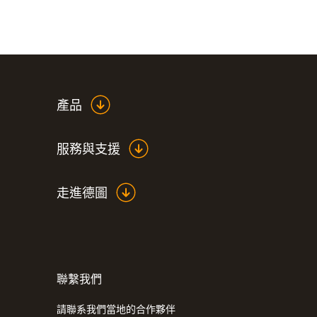
聲音漏斗
內置高容量鋰離子充電電池，至少工作10小
儀器箱
可觸屏介面直觀，操作簡單、可靠
說明書
產品
服務與支援
走進德圖
聯繫我們
請聯系我們當地的合作夥伴