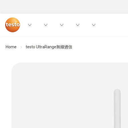
Home
testo UltraRange無線通信