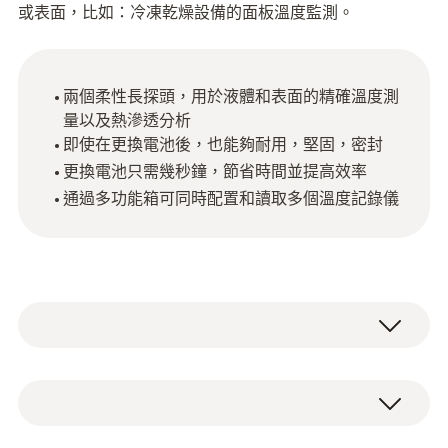
或表面，比如​​：冷凍乾燥設備的面板溫度監測。
兩個柔性長探頭，用於液體和表面的精確溫度測
量以及熱滲透分析
即使在更換電池後，也能夠耐用，堅固，密封
更換電池只需幾秒鐘，節省時間並提高效率
通過多功能箱可同時配置和讀取多個溫度記錄儀
在食品生產中，巴氏殺菌和滅菌是延長食品保
存期限的關鍵環節。這些環節對所用的測量技
術要求極高。