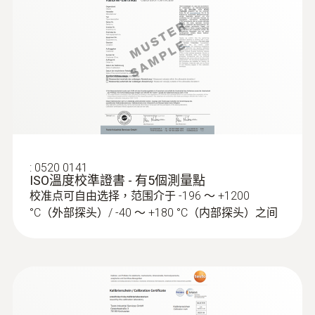
纖薄的設計：該款記錄儀的直徑為20毫米，非
t90 = 6 s
testo 190 / testo 191
常適用於緊湊物體內部或狹窄的環境。
EU declaration of
堅固耐用：該款資料記錄儀採用高品質材料和
(
33.02 KB
)
conformity testo 191 T4
技術參數
創新結構，特別堅固耐用。該款資料記錄儀採
用密封的測量技術，擁有獨立的不銹鋼外殼，
testo 191 HACCP 记录仪
其可靠性和堅固性令人印象深刻。
(
3.12 MB
)
直徑
中文说明书
20 x 72 mm (ø x 高度)
可快速更換電池：實用的螺紋設計使得電池可
Instruction manual testo
:
0520 0141
(
1.7 MB
)
以被擰到該資料記錄儀上，無需使用任何工具
ISO溫度校準證書 - 有5個測量點
190 / testo 191
操作溫度
即可直觀、安全地更換電池。
校准点可自由选择，范围介于 -196 ～ +1200
°C（外部探头）/ -40 ～ +180 °C（内部探头）之间
Short manual testo 190 /
-50 ~ +140 °C
(
1.2 MB
)
可靠的密封：即使更換電池後，該款資料記錄
testo 191
儀仍能保持100％緊密。電池外殼塗有耐高溫
外殼
的聚醚醚酮（PEEK）。
不锈钢，聚醚醚酮塑料
靈活的高度：該款HACCP數據記錄儀的尺寸