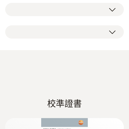
Pt1000
我們可靠且強大的數據記錄儀能夠説明您有效
地監測這些流程。
測量範圍
1 x testo 191-T4 HACCP 數據記錄儀，包括長
-50 ~ +140 °C
效電池，長距離適配器，用於testo 191編程及
testo 191-T4 數據記錄儀的優點
讀取單元，螺紋延長​​，出廠報告。
測量精度
高精度：精確的數據記錄儀，帶有兩個柔性長
±0.1 °C (-40 ~ 140 °C)
探頭（長度775 mm，Ø 1.5 mm），讀數記憶
testo 191 HACCP 数据记
±0.2 °C (-50 ~ -40 °C)
(
1.65 MB
)
體為每個通道30,000個讀數。
录仪技术数据
解析度
兩個柔性長探頭：非常適用於液體內部或冷凍
- 乾燥系統表面的滅菌應用。同冷凍 - 乾燥探
0.01 °C
校準證書
頭架（請另行訂購）相配合，可以準確測量冷
Declaration of
凍 - 乾燥系統的表面溫度。
响應時間 t₉₀
Conformity according
(
157.59 KB
)
to Reg. (EU) 1935/2004