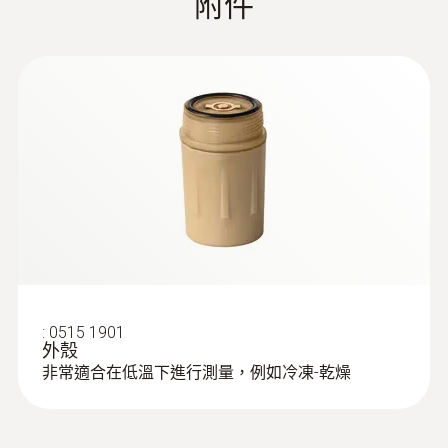
附件
入過程中，軟體會在關鍵點給出提示，為您提
25 mm
供幫助。因此，即使是沒有經驗的使用者也能
利用該軟體輕鬆地執行測量過程。
通道
2
授權
CE
電池使用時間
750 操作小時 (測量週期為10秒， 在 +121 °C
:
0515 1901
外殼
時)
非常適合在低溫下進行測量，例如冷凍-乾燥
電池類型