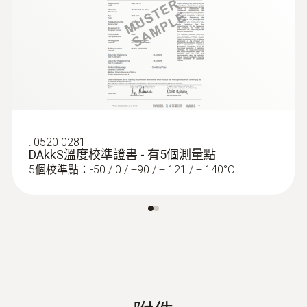
testo 191 HACCP 专业版
可能因兩種不同類型的電池而異。小電池使記
防護等級
(
2.94 MB
)
软件中文说明书
錄儀的尺寸特別緊湊。較大的電池（包括在供
IP68
貨範圍內）適用於低溫測量，例如在冷凍系統
中。
探頭杆直徑
記錄儀的預調、數據讀取和分析
1.5 mm
:
0520 0281
非常實用：除了用於存儲之外，多功能箱（有
DAkkS溫度校準證書 - 有5個測量點
探頭頭部直徑
兩種不同尺寸）也可用於並行預調和同時讀取
5個校準點：-50 / 0 / +90 / + 121 / + 140°C
3 mm
多達8個數據記錄儀。這意味著您不需要任何
額外的資料讀取裝置，從而可以節省時間。
探針套管長度
使用專門開發的testo 191專業軟體（請另行訂
775 mm
購），您可以在PC上預調此款資料記錄儀和
讀取資料，還可以對測量資料進行分析。清晰
探針套管末端長度
的軟體結構將引導您逐步完成整個過程。在輸