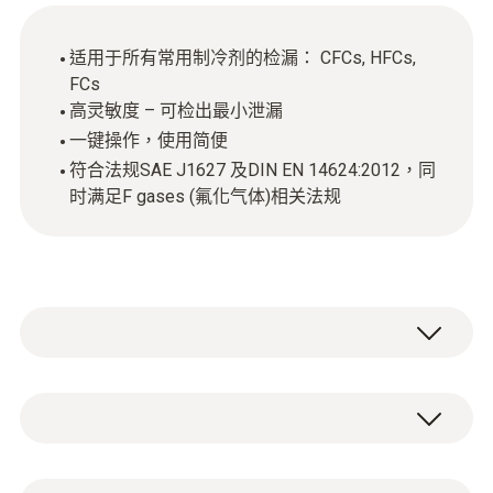
适用于所有常用制冷剂的检漏： CFCs, HFCs,
FCs
高灵敏度 – 可检出最小泄漏
一键操作，使用简便
符合法规SAE J1627 及DIN EN 14624:2012，同
时满足F gases (氟化气体)相关法规
testo 316-3 製冷劑檢漏儀是專業製冷技術人
員不可或缺的測量儀器。
技術參數