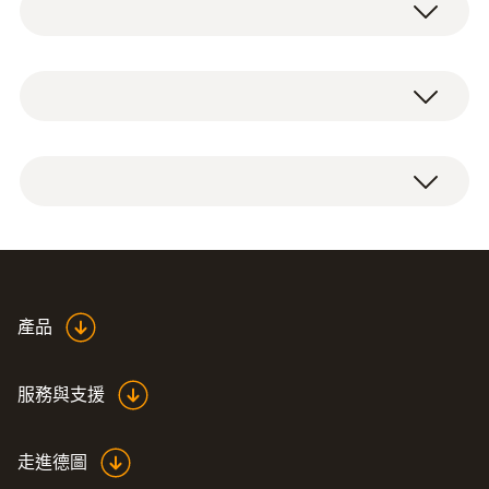
便攜式冷媒檢漏儀適用於所有常用製冷劑洩漏
檢測，並可檢出洩漏。帶自動歸零調整功能，
實現即使在有氣體或其他冷媒污染的環境下也
工作濕度
testo 316-3 冷媒檢漏儀，可檢測CFC，
可以準確的檢漏並定位。
20 ~ 80 %RH
HCFC，HFC冷媒，包括傳感器，儀器箱，備
用過濾件，電池及出廠報告。
制冷系统的气密性测试
優勢一覽
重量
500 g (包括電池)
testo 316-3 符合法规SAE J1627 ，同时满足
適用於製冷劑的檢漏 CFCs, HFCs, FCs
Fgases (氟化气体，氟利昂)相关法规，高灵敏
高靈敏度 4 克/年，符合DIN EN14624
直徑
度4克/年，符合DIN EN14624 2012标准。可
2012標準
检测CFC，HCFC，HFC冷媒及R22，R134a，
一鍵操作無需預設，開機即可檢測
產品
270 x 60 x 61 mm
德图电子冷媒表产品样册
(
16.4 MB
)
R410a或其他制冷剂。
自動歸零功能，有效消除環境背景因素的
干擾
操作溫度
服務與支援
LED 指示燈，快速、清晰地發現洩漏點及
漏點大小
-18 ~ +50 °C
走進德圖
傳感器可自行更換，快速簡便
EU declaration of