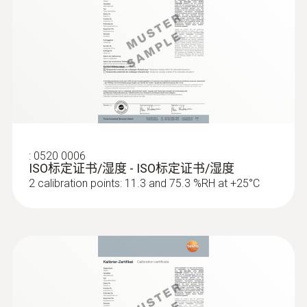
的測量數據。
濕度測量範圍
testo 608-H2 溫濕度表的電池壽命大約一年，
2 ~ 98 %RH
在電池即將用盡時顯示電池狀態，提醒您及時
更換電池。
測量精度
long-term stability: ±1 %RH / year
±2 %RH (2 ~ 98 %RH)
:
0520 0006
ISO标定证书/湿度 - ISO标定证书/湿度
±0.06 %RH/K (k=1)
2 calibration points: 11.3 and 75.3 %RH at +25°C
解析度
0.1 %RH