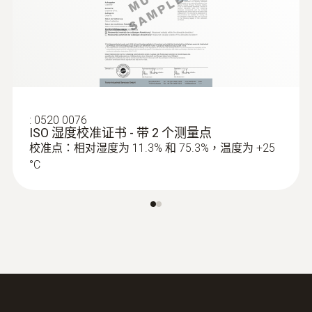
技術參數
重量
168 g
直徑
:
0520 0076
ISO 湿度校准证书 - 带 2 个测量点
校准点：相对湿度为 11.3% 和 75.3%，温度为 +25
111 x 90 x 40 mm
°C
操作溫度
-10 ~ +70 °C
測量頻率
18 s