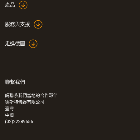
產品
外殼
ABS
服務與支援
電池類型
走進德圖
9 V電池
電池使用時間
聯繫我們
約1年
請聯系我們當地的合作夥伴
德斯特儀器有限公司
顯示幕類型
臺灣
中國
LCD
(02)22289556
顯示幕尺寸