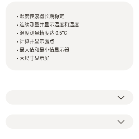
湿度传感器长期稳定
连续测量并显示温度和湿度
温度测量精度达 0.5°C
计算并显示露点
最大值和最小值显示器
大尺寸显示屏
溫室，辦公場所，倉庫，實驗室，居家，
testo 608-H2溫濕度表大氣又精確的設計適用
於各種需要連續監測室內溫濕度和計算露點溫