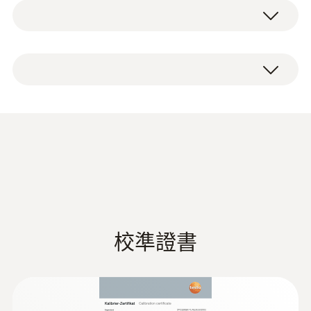
NTC
度的場所。該儀器應用靈活，即可 安放於檯面
又可懸浮於牆面。
測量範圍
testo 608-H2 溫濕度表，電池和出廠報告。
-40 ~ +70 °Ctd
testo 608-H2 實用溫濕度表
-10 ~ +70 °C
testo 608-H2 迷你型溫濕度表實時測量並觀察
測量精度
環境溫濕度和露點溫度，而並不需要對測量數
據進行記錄和替換應用的理想選擇。配備清晰
德图 HVAC/R 综合样册
(
45.5 MB
)
±0.5 °C (在 +25 °C)
易讀的超大顯示屏，便於遠距離讀取 數據。
解析度
testo 608-H2 可顯示測量數值，並在超過一定
時間發出LED視覺報警，用戶可自行設定上/下
0.1 °C
校準證書
限值。
说明书 testo 608
(
501.74 KB
)
內置長期穩定的高精度濕度傳感器，確保該操
作替代又易清潔的測量儀器為您提供長年可靠
電容式濕度感測器