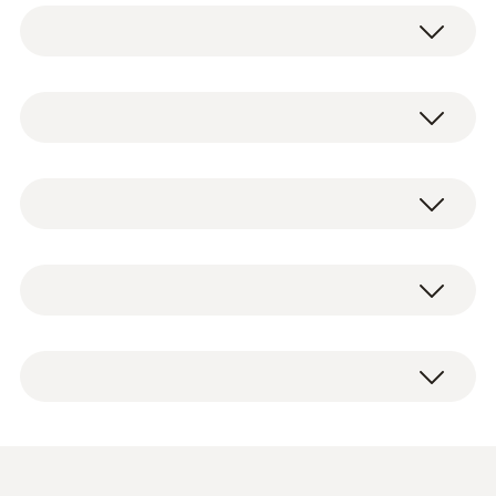
testo 755-1电流电压通断测量仪。符合测量标
准，并带有电流检测功能。使用时，仪器自动
检测测量参数，从而匹配合适的设置，免去了
直流電壓
手动选择或切换的操作。
用户可轻松地更换测量探头，因此在发生损坏
量程
testo 755-1 电流电压通断测试仪，包括电
时无需更换整个仪器。实用设计：一体式灯光
6 ~ 600 V
池、探头、探头套、校准记录和操作说明。
照明，方便测量暗处测量点。
电压测试和电流测量的理想之选
解析度
0.1 V
自动的测量参数识别，自动接通装置，可
更换的探头，用于照亮测量位置的集成式
精度
手电