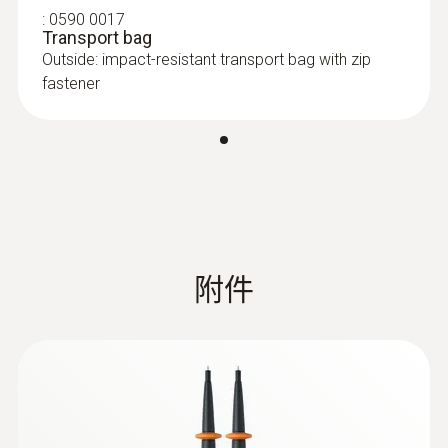
6 ~ 49.9 V: ± (1.5 %測量值 + 5 Digits)
:
0590 0017
Transport bag
50 ~ 600.0 V: ± (1.5 %測量值 + 3 Digits)
Outside: impact-resistant transport bag with zip
fastener
交流電流
量程
0.1 ~ 200 A
附件
解析度
0.1 A
精度