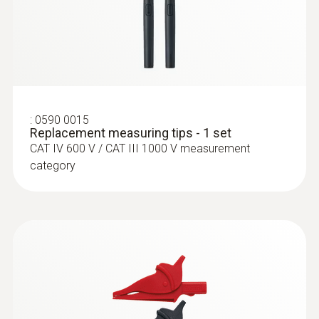
± (3 %測量值 + 3 Digits)
:
0590 0015
Replacement measuring tips - 1 set
CAT IV 600 V / CAT III 1000 V measurement
category