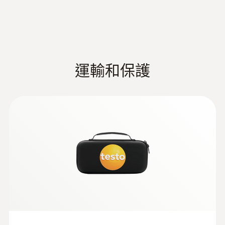
6 ~ 49.9 V: ± (1.5 %測量值 + 5 Digits)
德图电工表系列产品彩页
(
1.21 MB
)
应用一览
50 ~ 600.0 V: ± (1.5 %測量值 + 3 Digits)
电工表产品彩页
检查电路或设备有无电压（依据 DIN-EN
61243-3:2010）
电流消耗测量
運輸和保護
交流電壓
EU declaration of
(
33.69 KB
)
量程
conformity testo 755-1
6 ~ 600 V
testo 755 使用手册
(
679.11 KB
)
解析度
0.1 V
精度