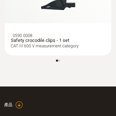
:
0590 0008
Safety crocodile clips - 1 set
CAT III 600 V measurement category
產品