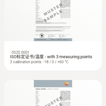
光报警提示。
最大值/最小值显示及读数保持功能：
仪器
自动显示上一次测量中的最大值/最小值，
紅外
安全可靠的全面监控产品温度。按下保持
键即可冻结最终温度测量读数
6:1光学分辨率及单点激光瞄准：
红外测量
紅外測溫範圍
时单点激光瞄准，定位被测区域的中心位
-50 ~ +300 °C
置。6:1的光学分辨率适用于中距离测量
:
0520 0001
符合HACCP标准：
该红外测温仪符合
ISO标定证书/温度 - with 3 measuring points
紅外測溫精度
HACCP及EN 13485法规要求，极其适用于
3 calibration points: -18 / 0 / +60 °C
食品行业
±2 °C 或 2 %測量值 (其餘量程)
±1.5 °C (-20 ~ +100 °C)
包括实用附件：testo 826-T4标配坚固防水，
防护等级IP 67的保护软套，该保护软套可在洗
測量速率
碗机内进行清洗。同时标配冷冻食品钻，实现
冷冻食品的中心温度测量。安装支架，探头保
0.5 s
护帽确保该红外及刺入式温度计的安全存放