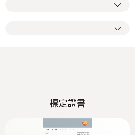
NTC
13485法规要求，帮助您轻易实施符合HACCP
法规的温度监控。
測量範圍
testo 826-T4红外及刺入式温度计，包括保护
-50 ~ +230 °C
红外及刺入式温度计优势一览
软套，安装支架，探头保护帽，冷冻食品钻及
电池。
食品收货过程中的快速、精确的食品安全检
測量精度
测，设计紧凑的testo 826-T4帮助您快速实
±1 °C 或 1 %測量值 (其餘量程)
现，并同时提供更多其它功能：
德图 HVAC/R 综合样册
(
45.5 MB
)
±0.5 °C (-20 ~ +99.9 °C)
快速、精确的测量值：
红外测量频率高达2
次/秒，分辨率高达0.1 °C，可快速扫描产
解析度
品表面温度。若需检测食品中心温度是否
超过规定的限值，自带的刺入式温度探头
0.1 °C
標定證書
实现快速精确的食品中心温度测量，适用
说明书 testo 826-T1/-
于如酸奶，奶酪，肉类等食品
(
397.36 KB
)
測量速率
T2/-T3/-T4
温度限值一览无遗：
两个用户自定义报警
限值；一旦超限，该红外测温仪即发出声
1.25 s