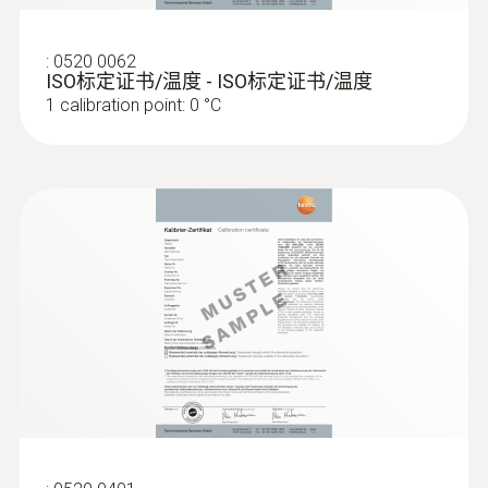
顯示幕類型
:
0520 0062
ISO标定证书/温度 - ISO标定证书/温度
LCD
1 calibration point: 0 °C
顯示幕尺寸
單行
存放溫度
-40 ~ +70 °C