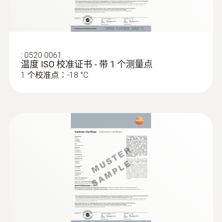
-20 ~ +50 °C
探針套管長度
:
0520 0061
温度 ISO 校准证书 - 带 1 个测量点
55 mm
1 个校准点：-18 °C
標準
EN 13485
電池類型
2 AAA 電池
電池使用時間
約20小時