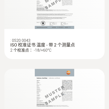
红外分辨率
0.1 °C
:
0520 0043
技術參數
ISO 校准证书 温度 - 带 2 个测量点
2 个校准点： -18/+60°C
重量
80 g
直徑
148 x 34.4 x 19 mm
操作溫度