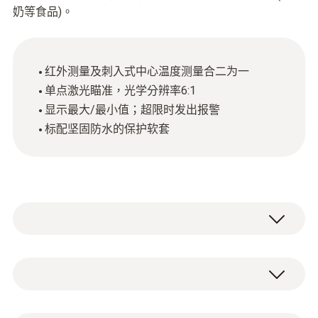
奶等食品)。
红外测量及刺入式中心温度测量合二为一
单点激光瞄准，光学分辨率6:1
显示最大/最小值；超限时发出报警
标配坚固防水的保护软套
货物的温度检测不仅是货物进出环节中的必要
环节，在食品的生产过程中也同样至关重要。
testo 826-T4红外测温仪符合HACCP和EN