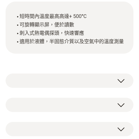
短時間內溫度最高高達+ 500°C
可旋轉顯示屏，便於讀數
刺入式熱電偶探頭，快速響應
適用於液體，半固態介質以及空氣中的溫度測量
testo 905-T1刺入式溫度計具有-50〜+350°C
的穿透測量範圍，可在短時間內（1至2分鐘）
測量高達+500°C的溫度。這是通過其永久集成
溫度
的K 通常是在水（或其他液體）中，熱電偶探
頭反應非常快。因此，刺入式溫度計非常適合