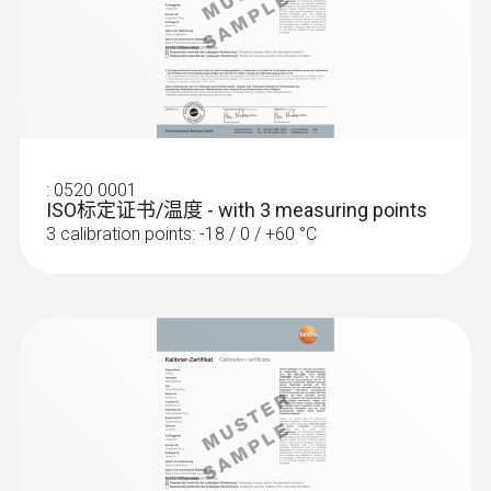
技術參數
重量
80 g
:
0520 0001
ISO标定证书/温度 - with 3 measuring points
3 calibration points: -18 / 0 / +60 °C
直徑
270 x 40 x 70 mm ((LxWxH))
操作溫度
0 ~ +40 °C
外殼