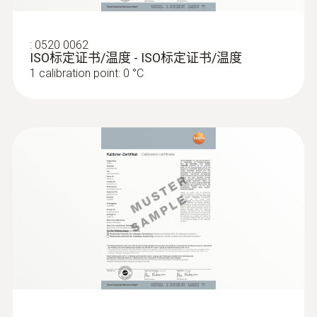
探頭杆直徑
:
0520 0062
ISO标定证书/温度 - ISO标定证书/温度
3 mm
1 calibration point: 0 °C
電池類型
3 AAA 充電池
電池使用時間
1000小時
顯示幕類型
LCD (Liquid Crystal Display)
顯示幕尺寸