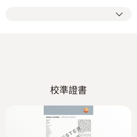
液體物質在實驗中。 室，化學和製藥領域的測
測量範圍
testo 905-T1迷你型刺入式電子溫度計，量程
量。
-50 ~ +350 °C (短期達 +500°C)
寬，包括固定夾和電池。
傳感器尖端完全可以浸入/刺入液體和軟或粉
測量精度
狀介質，還可以插入通風管道內部溫度測量。
刺入式溫度計在精度方面也表現上佳，因為它
±1 %測量值 (其餘量程)
高於典型的可比性型號。
testo 905 数据表
(
64.08 KB
)
±1 °C (-50 ~ +99.9 °C)
解析度
刺入式溫度計具有很好的用戶友
好性
0.1 °C
校準證書
说明书 testo 905-T1
(
139.76 KB
)
testo 905-T1刺入式溫度計易於使用且非常人
响應時間 t₉₀
性化。測量值在顯示屏上清晰可辨。可旋轉的
t99 = 10 s (在水中)
顯示器也可以讀取。這是非常實用的，因為可
以從多個不同的角度最佳 地讀取測量值。
&nbsp;