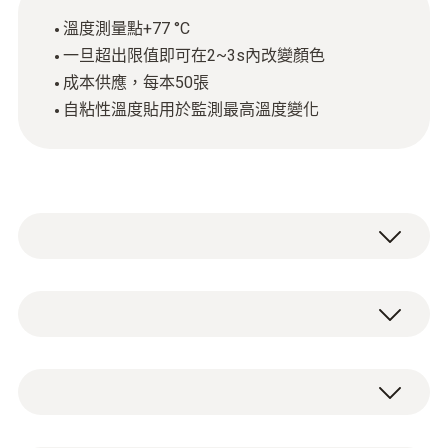
溫度測量點+77 °C
一旦超出限值即可在2~3s內改變顏色
成本供應，每本50張
自粘性溫度貼用於監測最高溫度變化
testoterm单温度贴自带粘性，含温度敏感物
质，一旦超出限值即可改变颜色。用于监控必
须在特定温度下的产品或过程的理想工具。
溫度
使用单温度贴
測量範圍