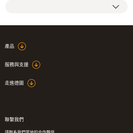
单温度贴成本供应，每本50张。就像贴纸，可
testoterm单温度测量点+77 °C，成本供应，
+77 °C
以轻松从本子上取下，固定在被测物体上。
每本50张。
单温度贴特定温度点+77 °C。一旦超出特定温
精度
度点，单温度贴会在2~3s内改变颜色。颜色
±1.5 °C
变化是永久性的：一旦超出限值即改变颜色，
Data sheet self-
產品
即使温度值又回到限值以下。这意味着临界温
adhesive temperature
(
348.6 KB
)
度升高也可以在长时间之后被识别。
foils
服務與支援
技術參數
您是否需要其他温度点的单温度贴？我们提供
走進德圖
其他产品用于测量以下量程：
+65 °C
直徑
+71 °C
+82 °C
14 x 14 mm
+110 °C
+121 °C
操作溫度
聯繫我們
+77 °C
請聯系我們當地的合作夥伴