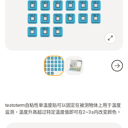
testoterm自粘性单温度贴可以固定在被测物体上用于温度
监测，温度升高超过特定温度值即可在2~3s内改变颜色。