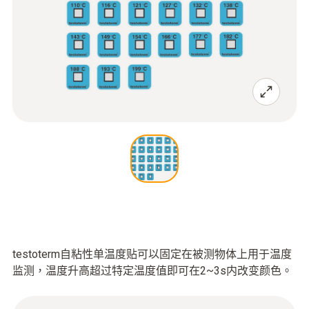
testoterm自粘性单温度贴可以固定在被测物体上用于温度
监测，温度升高超过特定温度值即可在2~3s内改变颜色。