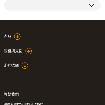
单温度贴成本供应，每本50张。就像贴纸，可
testoterm单温度测量点+110 °C，成本供应，
+110 °C
以轻松从本子上取下，固定在被测物体上。
每本50张。
单温度贴特定温度点+110 °C。一旦超出特定
精度
温度点，单温度贴会在2~3s内改变颜色。颜
±1.5 °C
色变化是永久性的：一旦超出限值即改变颜
Data sheet self-
產品
色，即使温度值又回到限值以下。这意味着临
adhesive temperature
(
348.6 KB
)
界温度升高也可以在长时间之后被识别。
foils
服務與支援
技術參數
您是否需要其他温度点的单温度贴？我们提供
走進德圖
其他产品用于测量以下量程：
+65 °C
直徑
+71 °C
+77 °C
14 x 14 mm
+82 °C
+121 °C
操作溫度
聯繫我們
+110 °C
請聯系我們當地的合作夥伴