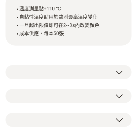
溫度測量點+110 °C
自粘性溫度貼用於監測最高溫度變化
一旦超出限值即可在2~3s內改變顏色
成本供應，每本50張
testoterm单温度贴自带粘性，含温度敏感物
质，一旦超出限值即可改变颜色。用于监控必
须在特定温度下的产品或过程的理想工具。
溫度
使用单温度贴
測量範圍