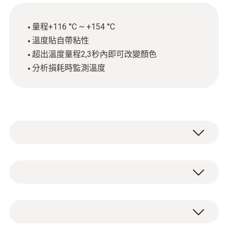
量程+116 °C ~ +154 °C
溫度貼自帶粘性
超出溫度量程2,3秒內即可改變顏色
分析損耗時監測溫度
Testoterm条形温度贴纤薄，含温度敏感物质
一旦超出限值即可改变颜色。用于监控必须在
特定温度下的产品或过程，例如移动的或小物
溫度
体像电路板，长期监测运输和存储过程，在实
验室，汽车行业，航天航空领域。