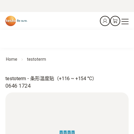
Home
testoterm
testoterm - 条形温度贴（+116 ~ +154 °C）
0646 1724