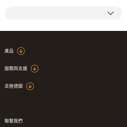
測量範圍
条形温度贴量程+116 °C ~ +154 °C，成卷供
+116 ~ +154 °C
应，每卷10张。
使用条形温度贴
精度
条形温度贴成本供应，每本10张。温度贴可以
轻松取下，固定在需要的被测物上。
±1.5 °C
Data sheet self-
產品
adhesive temperature
(
348.6 KB
)
条形温度贴量程+116 °C ~ +154 °C，并被分隔
foils
成若干小的白色格子。一旦测量值超出限值，
服務與支援
相应区域的格子会在2~3s内改变颜色。温度
技術參數
格子分布如下：116 °C, 121 °C, 127 °C, 132 °C,
走進德圖
138 °C, 143 °C, 149 °C 和 154 °C。
直徑
颜色变化是永久性的：一旦超出限值即改变颜
50 x 18 mm
色，即使温度值又回到限值以下。这意味着临
界温度升高也可以在长时间之后被识别。监测
操作溫度
聯繫我們
运输和存储过程的理想工具。