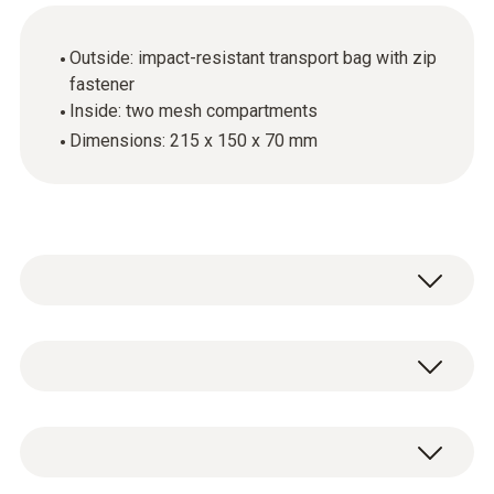
Outside: impact-resistant transport bag with zip
fastener
Inside: two mesh compartments
Dimensions: 215 x 150 x 70 mm
技術參數
重量
Transport bag (without measuring instrument
200 g
and accessories).