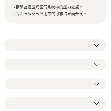
精确监控压缩空气系统中的压力露点。
专为压缩空气应用中的可靠结果而开发。
電容式濕度感測器
濕度測量範圍
压力露点传感器，用于测量压缩空气系统中的
0 ~ +100 %RH
压力露点。