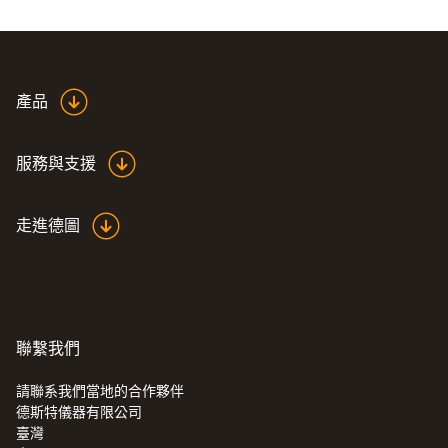
壓力露點
測量範圍
Application information
產品
-20 ~ +50 °Ctpd
Pressure Dew Point
(
817.25 KB
)
Probe 0636 9835 /
服務與支援
測量精度
0636 9836
±0.9 °Ctpd (+5.0 ~ +50.0 °Ctpd)
走進德圖
±1 °Ctpd (0 ~ +4.9 °Ctpd)
±4 °Ctpd (-20.0 ~ -10.1 °Ctpd)
±2 °Ctpd (-5.0 ~ -0.1 °Ctpd)
±3 °Ctpd (-10.0 ~ -5.1 °Ctpd)
聯繫我們
:
0560 6351
testo 635-1 - 温湿度计
响應時間 t₉₀
請聯系我們當地的合作夥伴
德斯特儀器有限公司
300 s
臺灣