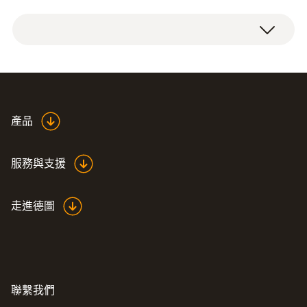
Product colour
white
重量
testo usb driver -
產品
150 g
(
676.7 KB
)
Instruction manual
服務與支援
走進德圖
聯繫我們
:
0572 6560
testo 174 H - 迷你型温湿度记录仪