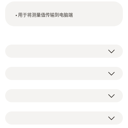
用于将测量值传输到电脑端
温湿度记录仪（2通道)，无显示
技術參數
外殼
用于编程和读取数据记录仪的 USB 接口。
高強度塑膠