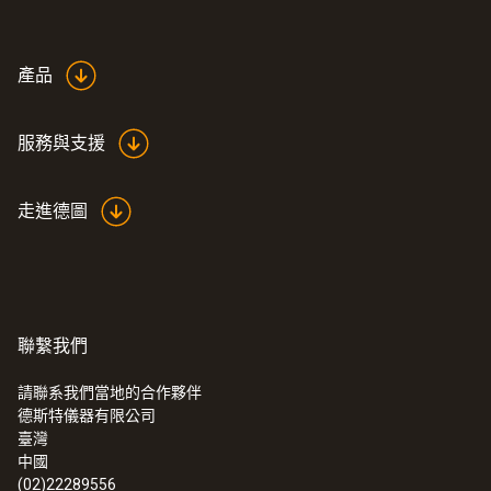
技術參數
產品
量程
服務與支援
+1 ~ +30 m/s
走進德圖
長度
1,000 mm
直徑
聯繫我們
8 mm
請聯系我們當地的合作夥伴
德斯特儀器有限公司
:
0560 5210
臺灣
testo 521-1 - 專業型差壓測量儀(精度
皮託管係數
中國
±0.2%,全量程)
(02)22289556