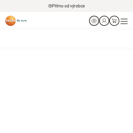
Přímo od výrobce
Rychlejší splnění úkolů. Větší efektivita.
Zvyšte účinnost, optimalizujte systémy, snižte náklady.
Účinná regulace klimatizace.
Zjistit více