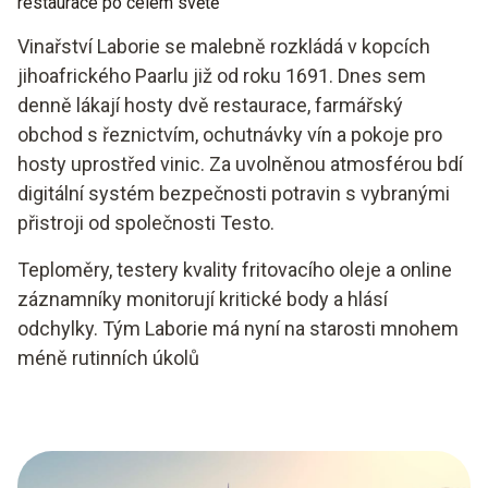
restaurace po celém světě
Vinařství Laborie se malebně rozkládá v kopcích
jihoafrického Paarlu již od roku 1691. Dnes sem
denně lákají hosty dvě restaurace, farmářský
obchod s řeznictvím, ochutnávky vín a pokoje pro
hosty uprostřed vinic. Za uvolněnou atmosférou bdí
digitální systém bezpečnosti potravin s vybranými
přistroji od společnosti Testo.
Teploměry, testery kvality fritovacího oleje a online
záznamníky monitorují kritické body a hlásí
odchylky. Tým Laborie má nyní na starosti mnohem
méně rutinních úkolů