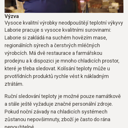
Výzva
Vysoce kvalitní výrobky neodpouštějí teplotní výkyvy
Laborie pracuje s vysoce kvalitními surovinami:
Laborie si zakládá na suchém hovězím mase,
regionálních sýrech a čerstvých mléčných
výrobcích. Má dvě restaurace a farmářskou
prodejnu a k dispozici je mnoho chladicích prostor,
které je třeba sledovat. Kolísání teploty může u
prvotřídních produktů rychle vést k nákladným
ztrátám.
Ruční sledování teploty je možné pouze namátkově
a stále ještě vyžaduje značné personální zdroje.
Pokud noční závady na chladicích systémech
zůstanou nepovšimnuty, zboží je často do rána
nepoužitelné.