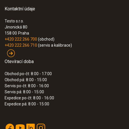
Kontaktní údaje
:
0560 6351
testo 635-1 - teploměr a vlhkoměr
Doba odezvy t99
11,150.00 Kč
Testo s.r.o.
Jinonická 80
13,491.50 Kč
300 s
158 00
Praha
+420 222 266 700
(obchod)
+420 222 266 710
(servis a kalibrace)
Otevírací doba
Obchod po-čt: 8:00 - 17:00
Obchod pá: 8:00 - 15:00
Servis po-čt: 8:00 - 16:00
Servis pá: 8:00 - 15:00
Expedice po-čt: 8:00 - 16:00
Expedice pá: 8:00 - 15:00
:
0563 6352