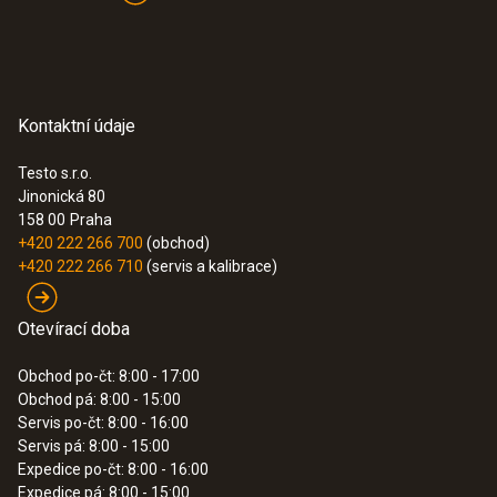
MSCHAPv2, EAP-PEAP1-PSK, WPA Personal,
WPA2 (AES), WPA (TKIP), WEP
Normy
Kontaktní údaje
EN 12830; HACCP International
Ponorné / vpichovací
Testo s.r.o.
Jinonická 80
Externí připojení
sondy
158 00
Praha
+420 222 266 700
(obchod)
External temperature probes
+420 222 266 710
(servis a kalibrace)
Pamět
Otevírací doba
10,000 měřené hodnoty / kanál
Obchod po-čt: 8:00 - 17:00
Obchod pá: 8:00 - 15:00
Servis po-čt: 8:00 - 16:00
Životnost baterie
Servis pá: 8:00 - 15:00
Expedice po-čt: 8:00 - 16:00
12 months
Expedice pá: 8:00 - 15:00