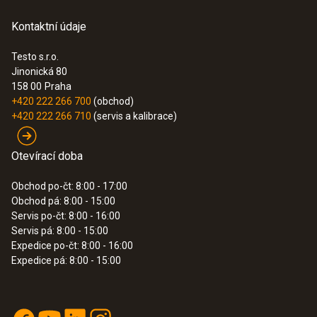
Výhody ručního pH-metru testo 206:
35 mm
Kontaktní údaje
- Přímé měření procesu / přímo potravin pro
Průměr sondy
rychlé stanovení hodnoty pH
Testo s.r.o.
Jinonická 80
15 mm
- K dispozici ve třech různých provedeních –
158 00
Praha
v závislosti na prostředí, ve kterém se měří
+420 222 266 700
(obchod)
Typ baterie
+420 222 266 710
(servis a kalibrace)
- Robustní, vodotěsné a v myčce omyvatelné
1 x knoflíková baterie (CR 2032)
ochranné pouzdro „Topsafe“ (krytí IP68)
Otevírací doba
- Vestavěné teplotní čidlo pro současné
Životnost baterie
Obchod po-čt: 8:00 - 17:00
měření pH a teploty.
Obchod pá: 8:00 - 15:00
80 hod. (Auto Off 10 min.)
Servis po-čt: 8:00 - 16:00
- Bezúdržbový gelový elektrolyt
Servis pá: 8:00 - 15:00
Expedice po-čt: 8:00 - 16:00
Typ displeje
- Možnost 1-, 2- nebo 3-bodové kalibrace
Expedice pá: 8:00 - 15:00
LCD