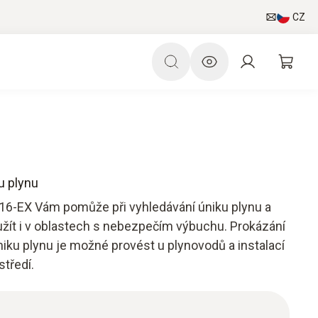
CZ
u plynu
316-EX Vám pomůže při vyhledávání úniku plynu a
žít i v oblastech s nebezpečím výbuchu. Prokázání
niku plynu je možné provést u plynovodů a instalací
tředí.