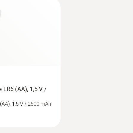
1 ppm
Měřicí rozsah
1 ppm do 2.0 vol.% H₂
Rozlišení
1 ppm / 0.1 vol.%
 LR6 (AA), 1,5 V /
Lower response threshold
(AA), 1,5 V / 2600 mAh
1 ppm