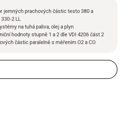
or jemných prachových částic testo 380 a
o 330-2 LL
stémy na tuhá paliva, olej a plyn
iční hodnoty stupně 1 a 2 dle VDI 4206 část 2
vých částic paralelně s měřením O2 a CO