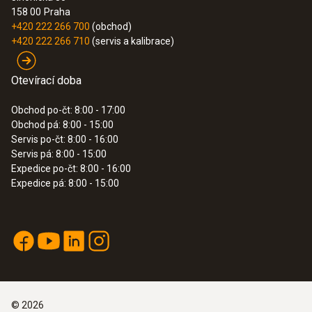
Intuitivní: jasně strukturované menu měření
158 00
Praha
pro objemový průtok a paralelní měření
+420 222 266 700
(obchod)
rychlosti proudění, objemového průtoku,
+420 222 266 710
(servis a kalibrace)
teploty a vlhkosti vzduchu
25,790.00 Kč
Otevírací doba
31,205.90 Kč
Obchod po-čt: 8:00 - 17:00
Obchod pá: 8:00 - 15:00
Servis po-čt: 8:00 - 16:00
Servis pá: 8:00 - 15:00
Expedice po-čt: 8:00 - 16:00
Expedice pá: 8:00 - 15:00
©
2026