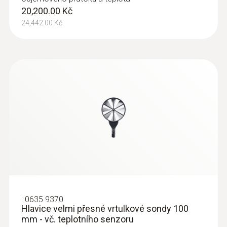
20,200.00 Kč
:
0635 2145
24,442.00 Kč
Pitotova trubice z ušlechtilé oceli, délka
350 mm, Ø 7 mm - K měření rychlosti
proudění
K měření rychlosti proudění
4,260.00 Kč
5,154.60 Kč
:
0635 9370
Hlavice velmi přesné vrtulkové sondy 100
mm - vč. teplotního senzoru