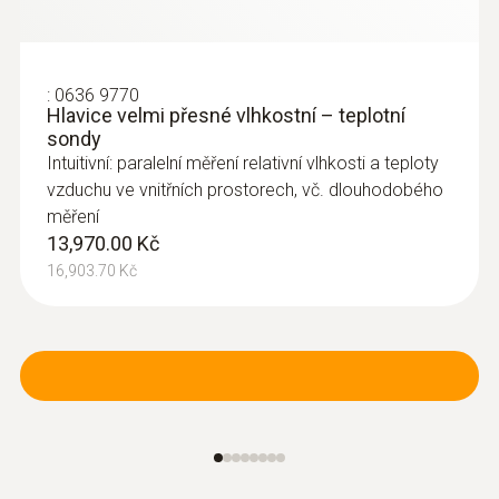
:
0636 9770
Hlavice velmi přesné vlhkostní – teplotní
sondy
Intuitivní: paralelní měření relativní vlhkosti a teploty
vzduchu ve vnitřních prostorech, vč. dlouhodobého
měření
13,970.00 Kč
16,903.70 Kč
:
0635 1571
Sonda se žhaveným drátkem s
Bluetooth® - vč. teplotního a
vlhkostního senzoru
Intuitivní: jasně strukturované menu měření
pro objemový průtok a paralelní měření
rychlosti proudění, objemového průtoku,
teploty a vlhkosti vzduchu