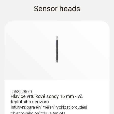
Sensor heads
:
0635 2045
Pitotova trubice, délka 500 mm - for
measuring flow velocity
Pro měření rychlosti proudění
4,800.00 Kč
5,808.00 Kč
:
0635 9570
Hlavice vrtulkové sondy 16 mm - vč.
teplotního senzoru
Intuitivní: paralelní měření rychlosti proudění,
objemového průtoku a teplota