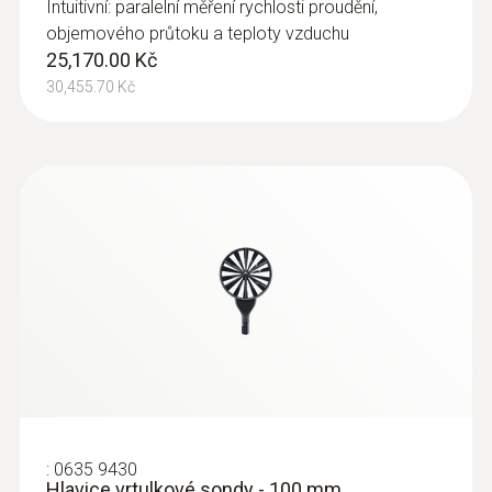
Intuitivní: paralelní měření rychlosti proudění,
objemového průtoku a teploty vzduchu
25,170.00 Kč
:
0635 2345
30,455.70 Kč
Pitotova trubice z ušlechtilé oceli, délka
1000 mm, Ø 7 mm - K měření rychlosti
proudění
K měření rychlosti proudění
11,820.00 Kč
14,302.20 Kč
:
0635 9430
Hlavice vrtulkové sondy - 100 mm