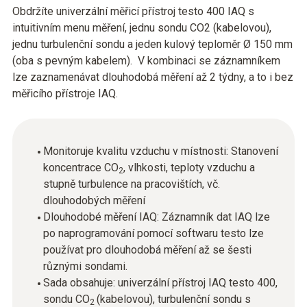
Obdržíte univerzální měřicí přístroj testo 400 IAQ s
intuitivním menu měření, jednu sondu CO2 (kabelovou),
jednu turbulenční sondu a jeden kulový teploměr Ø 150 mm
(oba s pevným kabelem). V kombinaci se záznamníkem
lze zaznamenávat dlouhodobá měření až 2 týdny, a to i bez
měřicího přístroje IAQ.
Monitoruje kvalitu vzduchu v místnosti: Stanovení
koncentrace CO
, vlhkosti, teploty vzduchu a
2
stupně turbulence na pracovištích, vč.
dlouhodobých měření
Dlouhodobé měření IAQ: Záznamník dat IAQ lze
po naprogramování pomocí softwaru testo lze
používat pro dlouhodobá měření až se šesti
různými sondami.
Sada obsahuje: univerzální přístroj IAQ testo 400,
sondu CO
(kabelovou), turbulenční sondu s
2