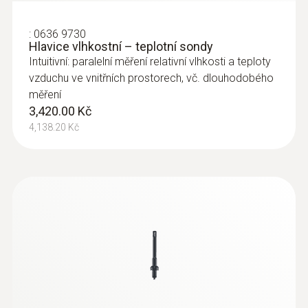
:
0636 9730
Hlavice vlhkostní – teplotní sondy
Intuitivní: paralelní měření relativní vlhkosti a teploty
:
0635 2243
vzduchu ve vnitřních prostorech, vč. dlouhodobého
Pitotova trubice 1000 mm
měření
Pro měření ve ventilačních kanálech
3,420.00 Kč
15,020.00 Kč
4,138.20 Kč
18,174.20 Kč
Sondy proudění