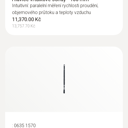
Intuitivní: paralelní měření rychlosti proudění,
objemového průtoku a teploty vzduchu
11,370.00 Kč
13,757.70 Kč
:
0635 2043
Pitotova trubice 360 mm
Pro měření rychlosti proudění, např. ve
ventilačních kanálech
8,790.00 Kč
10,635.90 Kč
:
0635 1570