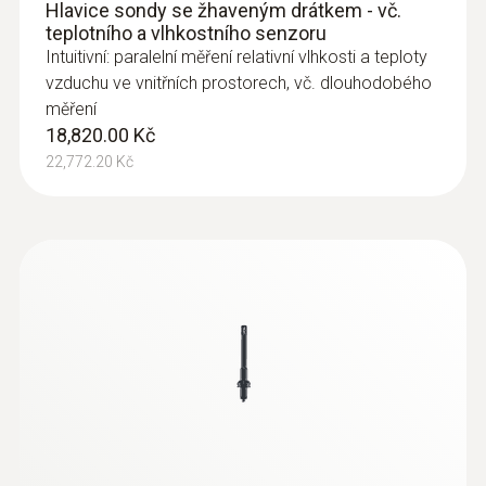
Hlavice sondy se žhaveným drátkem - vč.
teplotního a vlhkostního senzoru
Intuitivní: paralelní měření relativní vlhkosti a teploty
vzduchu ve vnitřních prostorech, vč. dlouhodobého
měření
:
0635 2143
18,820.00 Kč
Pitotova trubice 500 mm
22,772.20 Kč
Pro měření ve ventilačních kanálech
10,180.00 Kč
12,317.80 Kč