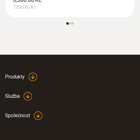
7,695.60 Kč
:
0560 4101
testo 410-1 - Vrtulkový anemometr
testo 410-1
3,340.00 Kč
Produkty
4,041.40 Kč
Služba
Společnost