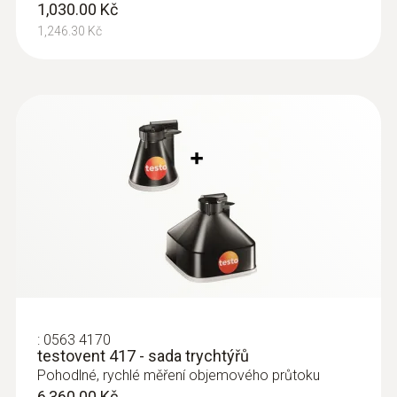
x 330 mm). Po provedeném měření lze
1,030.00 Kč
příslušenství bezpečně uložit do tašky a
1,246.30 Kč
případně je v ní přepravovat.
Zákaznici, které zajímal
tento produkt si také
prohlédli
:
0563 4170
testovent 417 - sada trychtýřů
Pohodlné, rychlé měření objemového průtoku
6,360.00 Kč