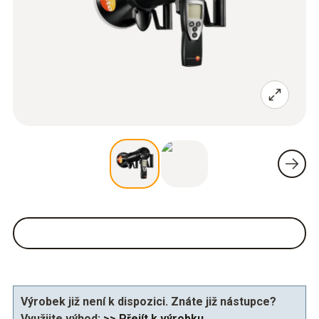
Výrobek již není k dispozici. Znáte již nástupce?
Využijte výhod:
>> Přejít k výrobku