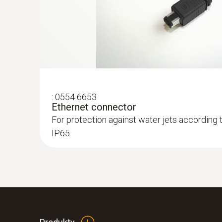
humidity in aggressive environments
:
0554 6653
Ethernet connector
For protection against water jets according 
IP65
:
0555 6612
testo 6612 - Vlhkostní sonda pro montá
Sonda IAQ pro sledování teploty a vlhkosti