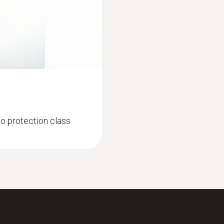
humidity
to protection class
:
0555 6611
ž do potrubí
testo 6611 - Room 
Stub probe for monito