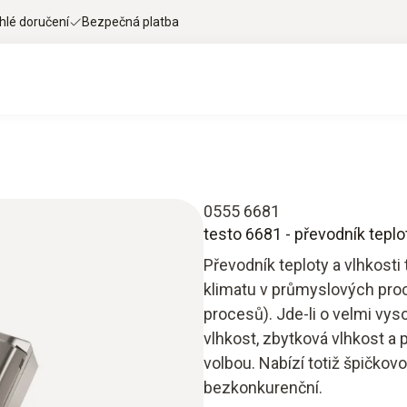
hlé doručení
Bezpečná platba
0555 6681
testo 6681 - převodník teplot
Převodník teploty a vlhkosti
klimatu v průmyslových proc
procesů). Jde-li o velmi vys
vlhkost, zbytková vlhkost a p
volbou. Nabízí totiž špičkovo
bezkonkurenční.