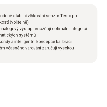
odobě stabilní vlhkostní senzor Testo pro
ostí (volitelně)
 analogový výstup umožňují optimální integraci
omatických systémů
í sondy a inteligentní koncepce kalibrací
stém včasného varování zaručují vysokou