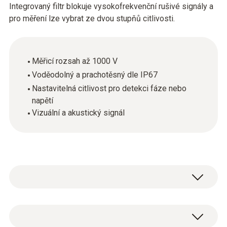
Integrovaný filtr blokuje vysokofrekvenční rušivé signály a
pro měření lze vybrat ze dvou stupňů citlivosti.
Měřicí rozsah až 1000 V
Voděodolný a prachotěsný dle IP67
Nastavitelná citlivost pro detekci fáze nebo
napětí
Vizuální a akustický signál
Pomocí bezkontaktního indikátoru napětí
testo 745 lze snadno a rychle detekovat