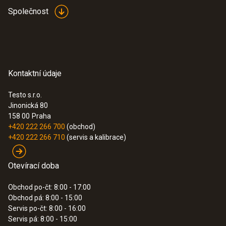
55 g
Společnost
EU declaration of
(
33.14 KB
)
Rozměry
conformity testo 745
155 x 25 x 23 mm
Návod testo 745
(
151.88 KB
)
Kontaktní údaje
Provozní teplota
Testo s.r.o.
-10 do +50 °C
Jinonická 80
158 00
Praha
+420 222 266 700
(obchod)
Barva produktu
+420 222 266 710
(servis a kalibrace)
černá
Otevírací doba
Třída ochrany
Obchod po-čt: 8:00 - 17:00
Obchod pá: 8:00 - 15:00
IP67
Servis po-čt: 8:00 - 16:00
Servis pá: 8:00 - 15:00