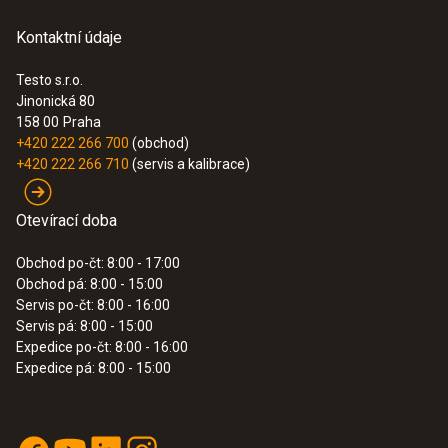
TopSafe, které chrání přístroj před vodou a
Pouzdro
Kontaktní údaje
Instruction manual
nečistotami v souladu s třídou krytí IP65.
(
516.26 KB
)
testo 805
plast (ABS)
TopSafe je užitečné zvláště v oblasti
Testo s.r.o.
Jinonická 80
potravinářství, kde je vlhké prostředí a
158 00
Praha
občasná sprška vody na denním pořádku.
Typ baterie
+420 222 266 700
(obchod)
+420 222 266 710
(servis a kalibrace)
1 x knoflíková baterie (lithiová, CR 2032)
Otevírací doba
Životnost baterie
Obchod po-čt: 8:00 - 17:00
40 hod. (typicky)
Obchod pá: 8:00 - 15:00
Servis po-čt: 8:00 - 16:00
Servis pá: 8:00 - 15:00
Skladovací teplota
Expedice po-čt: 8:00 - 16:00
Expedice pá: 8:00 - 15:00
-20 do +65 °C