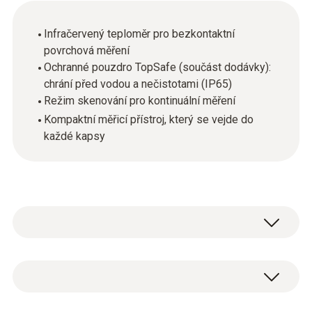
Infračervený teploměr pro bezkontaktní
povrchová měření
Ochranné pouzdro TopSafe (součást dodávky):
chrání před vodou a nečistotami (IP65)
Režim skenování pro kontinuální měření
Kompaktní měřicí přístroj, který se vejde do
každé kapsy
Mini-infračervený teploměr testo 805 je
ideální pro provedení rychlého povrchového
měření: např. pro kontrolu potravin v