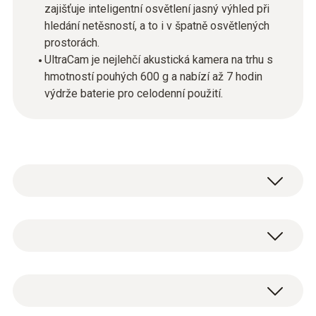
zajišťuje inteligentní osvětlení jasný výhled při
hledání netěsností, a to i v špatně osvětlených
prostorách.
UltraCam je nejlehčí akustická kamera na trhu s
hmotností pouhých 600 g a nabízí až 7 hodin
výdrže baterie pro celodenní použití.
Senzor testo Sensor LD pro ultra s kamerou
UltraCam je ideálním řešením pro přesnou a
efektivní detekci úniků ve stlačeném
Detektor úniků s vestavěnou dobíjecí Li-
vzduchu, plynu a vakuových systémech. Je
ion baterií
vybaven 30 mikrofonem MEMS pro vizualizaci