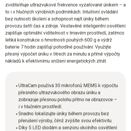
zviditelňuje ultrazvukové frekvence vyzařované únikem – a
to i v hlučných výrobních podmínkách. Intuitivní ovládání
bez nutnosti školení a schopnost najít úniky během
provozu šetří čas a zdroje. Vestavěné inteligentní osvětlení
zajišťuje optimální viditelnost v tmavém prostředí, zatímco
lehká konstrukce o hmotnosti pouhých 600 g a výdrž
baterie 7 hodin zajišťují pohodlné používání. Využijte
přesný výpočet úniku v litrech za minutu a přímé výpočty
nákladů k efektivnímu snížení energetických ztrát.
UltraCam používá 30 mikrofonů MEMS k výpočtu
přesného ultrazvukového obrazu úniku a
zobrazuje přesnou polohu přímo na obrazovce –
i v hlučném prostředí.
Snadno lokalizujte úniky během provozu bez
přerušení výroby, čímž zvýšíte svou efektivitu.
Díky 5 LED diodám a senzoru okolního osvětlení