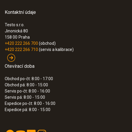
Kontaktní údaje
Testo s.r.o.
Jinonická 80
:
0564 3004 82
158 00
Praha
Inovativní testo 300 Longlife sada 2 -
+420 222 266 700
(obchod)
Analyzátor spalin (O
, CO s kompenzací
2
+420 222 266 710
(servis a kalibrace)
H
až do 30,000 ppm, NO – možnost)
2
60,290.00 Kč
Otevírací doba
72,950.90 Kč
Obchod po-čt: 8:00 - 17:00
Obchod pá: 8:00 - 15:00
Servis po-čt: 8:00 - 16:00
Servis pá: 8:00 - 15:00
Expedice po-čt: 8:00 - 16:00
Expedice pá: 8:00 - 15:00