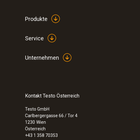
Produkte
Service
Unternehmen
Kontakt Testo Österreich
:
210190 0001
testo 190 - Sterilisatoren-Set XL
Testo GmbH
€ 20.500,00
Carlbergergasse 66 / Tor 4
€ 24.600,00
1230
Wien
Österreich
+43 1 358 70353