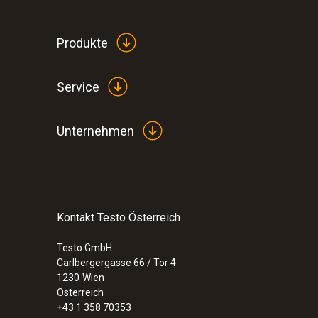
Produkte
Service
Unternehmen
Kontakt Testo Österreich
:
0600 9770
Flexible Abgassonde
Testo GmbH
€ 359,00
Carlbergergasse 66 / Tor 4
€ 430,80
1230
Wien
Österreich
+43 1 358 70353