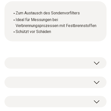
Zum Austausch des Sondenvorfilters
Ideal für Messungen bei
Verbrennungsprozessen mit Festbrennstoffen
Schützt vor Schäden
Allgemeine technische Daten
Gewicht
1 x Ersatz-Sinterfilter für
18 g
Festbrennstoffmessungen.