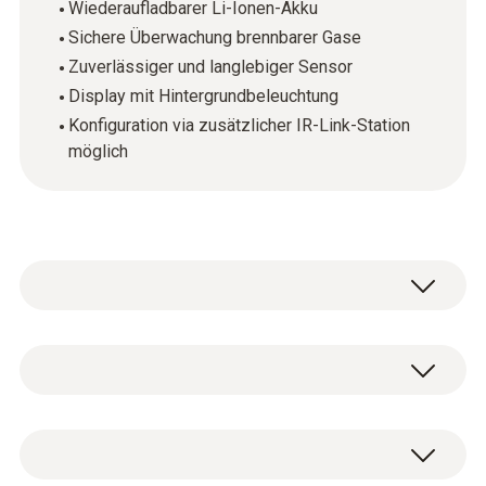
Wiederaufladbarer Li-Ionen-Akku
Sichere Überwachung brennbarer Gase
Zuverlässiger und langlebiger Sensor
Display mit Hintergrundbeleuchtung
Konfiguration via zusätzlicher IR-Link-Station
möglich
Der MGT-P Warner ist ein zuverlässiger
Detektor für die meisten brennbaren Gase.
Durch den integrierten Pellistor-Sensor
Allgemeine technische Daten
überwachtet der MGT-P Warner das
Vorhandensein brennbarer Gase in der