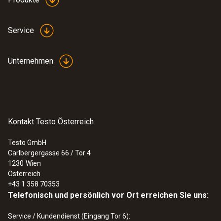
Service
Unternehmen
Kontakt Testo Österreich
Testo GmbH
Carlbergergasse 66 / Tor 4
:
0572 2022
1230
Wien
testo 160 E - Online-Datenlogger mit 2
Österreich
Anschlüssen zur Verwendung von
+43 1 358 70353
externer Sensorik
Telefonisch und persönlich vor Ort erreichen Sie uns:
€ 277,00
€ 332,40
Service / Kundendienst (Eingang Tor 6):