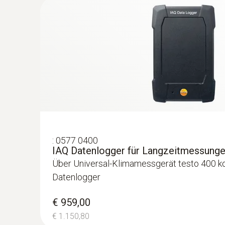
€ 141,00
€ 169,20
:
0577 0400
IAQ Datenlogger für Langzeitmessung
Über Universal-Klimamessgerät testo 400 ko
Datenlogger
:
0563 0112
€ 959,00
testo 110 Food-Set
€ 1.150,80
€ 244,00