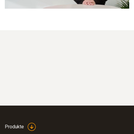
Chrome zur problemfreien Nutzung von Microsoft
Falls Sie die Teams-App verwenden, wird Ihr Termin
Teams. Auch auf einem Mac können Sie im Safari
direkt dort geöffnet.
Browser Teams öffnen.
Wenn Sie die App nicht haben, wird Ihr Termin in
4. Beratung starten
einem Webbrowser gestartet.
Klicken Sie zum Start Ihres vereinbarten Termins auf den
Bei Nutzung eines mobilen Geräts können Sie direkt
Meeting-Link in Ihrer Bestätigungsmail. Sie werden
über Ihren Webbrowser am Termin teilnehmen.
anschließend durch den weiteren Prozess geführt. Vorab
können Sie sich
hier
informieren.
Geben Sie Ihren Namen ein und klicken Sie auf
„Erste
Schritte“.
Hier können Sie sicherstellen, dass Ihr Audio
und Video korrekt funktionieren. Danach drücken Sie den
Button
„Wartebereich beitreten“
. Ihr Berater wird
benachrichtigt und wird Sie zulassen, wenn er bereit ist.
Während des Termins:
Die Anzeige des eigenen Videobilds ein- und
ausschalten
Produkte