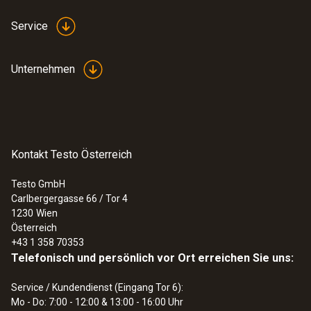
Mikrofon stumm schalten
Service
Bildschirm freigeben
Chatnachrichten senden
Unternehmen
Sobald Ihr Termin abgeschlossen ist, kann der Berater
den Anruf beenden, oder Sie können die Option
„Auflegen“
auswählen."
Kontakt Testo Österreich
Testo GmbH
Carlbergergasse 66 / Tor 4
1230
Wien
Österreich
+43 1 358 70353
Telefonisch und persönlich vor Ort erreichen Sie uns:
Service / Kundendienst (Eingang Tor 6):
Mo - Do: 7:00 - 12:00 & 13:00 - 16:00 Uhr