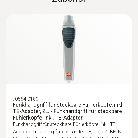
Funkhandgriff:
±(0,5 °C + 0,3 % v. Mw.) (-40 bis +500 °C)
TE-Fühlerkopf: Klasse 2¹
Auflösung
0,1 °C (-50 bis +199,9 °C)
1,0 °C restlicher Messbereich
:
0554 0189
Funkhandgriff für steckbare
Fühlerköpfe, inkl. TE-Adapter, Z... -
Ansprechzeit
Funkhandgriff für steckbare
Fühlerköpfe, inkl. TE-Adapter
5 s
€ 140,00
:
0554 0189
€ 168,00
Funkhandgriff für steckbare Fühlerköpfe, inkl.
¹Laut Norm EN 60584-1 bezieht sich die
TE-Adapter, Z... - Funkhandgriff für steckbare
Fühlerköpfe, inkl. TE-Adapter
Genauigkeit der Klasse 2 auf -40...+1200 °C.
Funkhandgriff für steckbare Fühlerköpfe, inkl. TE-
Adapter, Zulassung für die Länder DE, FR, UK, BE, NL,