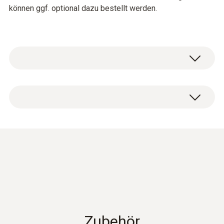
können ggf. optional dazu bestellt werden.
Temperatur - TE Typ K (NiCr-Ni)
Messbereich
-50 bis +350 °C
kurzzeitig bis: +500 °C
Genauigkeit
±(0,7 °C + 0,5 % v. Mw.) (restlicher
Zubehör
Messbereich)