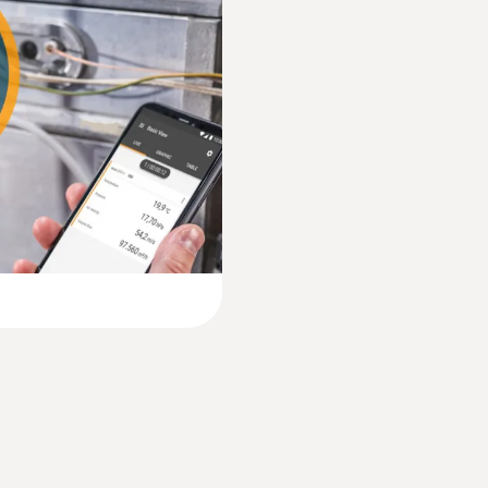
Batterietyp
3x AA
r Messung der
Lagertemperatur
-20 bis +50 °C
sung der
t Drucksonden 0638
Gewicht
190,0 g