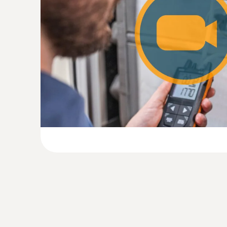
:
0635 2345
Staurohr, Länge 1000 mm, Edelstahl, zu
Strömung... - Staurohr, Länge 1000 mm
Staurohr, Länge 1000 mm, Edelstahl, zur Mes
Strömungsgeschwindigkeit in Verbindung mi
1345/..1445/..1545
€ 397,00
€ 476,40