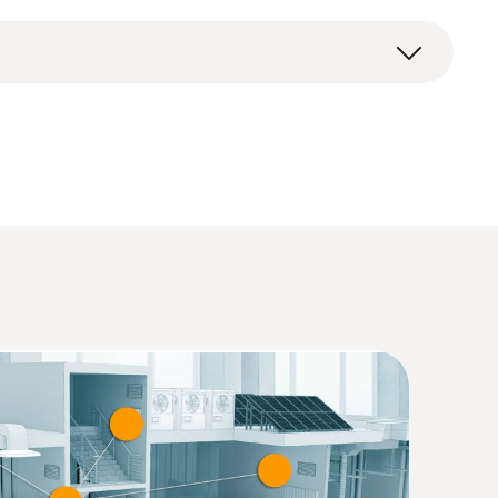
)
(
1.33 MB
)
(
2.94 MB
)
2854 (Datenverordnung / Data Act) -
(
140 KB
)
(
1.61 MB
)