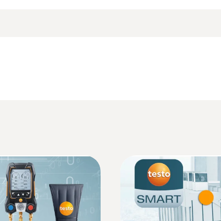
±(0,1 hPa + 1,5 % v. Mw.)± 1 Digit (25,001 bis 200 hPa
±(0,3 Pa + 1 % v. Mw.)± 1 Digit (0 bis 25 hPa)
Auflösung
0,01 hPa (2,01 bis + 20 hPa)
Datenblatt testo 512
Staurohre
0,001 hPa (0 bis + 2 hPa)
0,10 hPa (20,1 bis + 200 hPa)
Produktbroschüre HVAC
Überlast
Informationen gemäß Verordnung (EU) 2023/
±500 hPa
testo 512
Bedienungsanleitung testo 512
Abmessungen