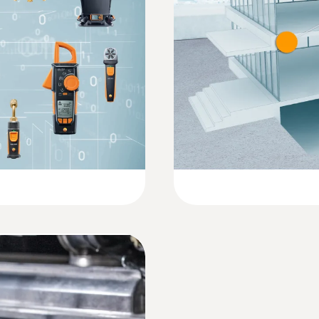
146 x 60 x 28 mm
EU-Konformitätserklärung testo 512-1
:
0635 2145
ahl, zur Messung
Staurohr, Ø 7 mm -
Betriebstemperatur
Staurohr, Länge 350 m
Quickstart testo 512-1 / testo 512-2
-20 bis +50 °C
zur Messung der
Strömungsgeschwindi
€ 143,00
Produkt-/Gehäusematerial
€ 171,60
ABS + PC / TPE
Schutzklasse
IP40
Akku-/Batteriestandzeit
120 h