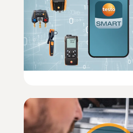
:
0635 2045
Staurohr, Länge 500 mm, Ø 7 mm, Edelst
der S... - Staurohr, Länge 500 mm
Staurohr, Länge 500 mm, Ø 7 mm, Edelstahl, 
Strömungsgeschwindigkeit
€ 161,00
€ 193,20