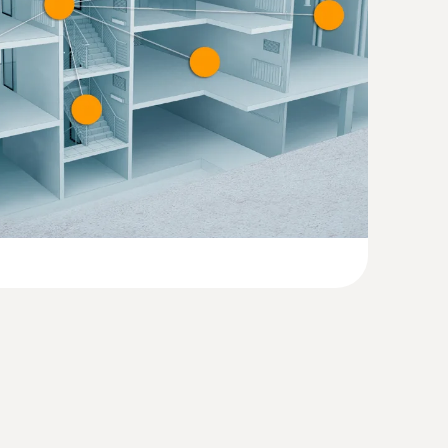
(
30.26 KB
)
 Staurohr, Länge 350 mm
m, Ø 7 mm, Edelstahl, zur Messung der
(
2.0 MB
)
gkeit