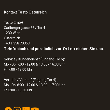
Kontakt Testo Österreich
Infrarotauflösung
Testo GmbH
0,1 °C (-9,9 bis +199,9 °C)
Carlbergergasse 66 / Tor 4
1 °C (restlicher Messbereich)
1230
Wien
Österreich
+43 1 358 70353
Emissionsgrad
Telefonisch und persönlich vor Ort erreichen Sie uns:
0,95
Service / Kundendienst (Eingang Tor 6):
Mo - Do: 7:00 - 12:00 & 13:00 - 16:00 Uhr
Messentfernung zum Messfleck
Fr: 7:00 - 13:00 Uhr
-
1:1
Vertrieb / Verkauf (Eingang Tor 4):
Mo - Do: 8:00 - 12:00 & 13:00 - 17:00 Uhr
Fr: 8:00 - 13:30 Uhr