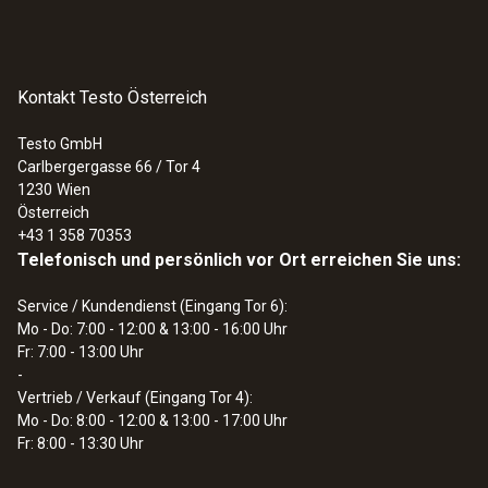
ø 15 mm
Auf den Mini-Indikatoren sehen Sie die
Temperaturpunkte +60 °C, +65 °C, +71 °C, +77
Betriebstemperatur
Kontakt Testo Österreich
°C, +82 °C. Sobald ein bestimmter
+60 bis +82 °C
Temperaturpunkt überschritten wird, färbt
Testo GmbH
Carlbergergasse 66 / Tor 4
sich der Mini-Indikator in den betreffenden
1230
Wien
Punkten innerhalb von 2 bis 3 Sekunden.
Produktfarbe
Österreich
+43 1 358 70353
blau
Die Färbung ist irreversibel: Ist die Temperatur
Telefonisch und persönlich vor Ort erreichen Sie uns:
einmal überschritten, entfärbt sich der Mini-
Service / Kundendienst (Eingang Tor 6):
Lagertemperatur
Indikator nicht, auch wenn die Temperatur
Mo - Do: 7:00 - 12:00 & 13:00 - 16:00 Uhr
wieder sinkt. So lassen sich kritische
Fr: 7:00 - 13:00 Uhr
max. +25 °C ¹⁾
Temperaturüberschreitungen auch nach
-
Vertrieb / Verkauf (Eingang Tor 4):
längerer Zeit ablesen.
Mo - Do: 8:00 - 12:00 & 13:00 - 17:00 Uhr
1) Lagerung im Kühlschrank empfohlen.
Fr: 8:00 - 13:30 Uhr
Benötigen Sie Mini-Indikatoren zur