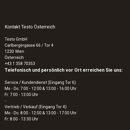
Die Temperaturmessstreifen werden in
einem Heft mit jeweils 10 Stück geliefert. Sie
50 x 18 mm
lassen sich wie Sticker einfach vom Heft
lösen und auf das Messobjekt kleben.
Betriebstemperatur
Kontakt Testo Österreich
Auf den Temperaturmessstreifen sehen Sie
+37 bis +65 °C
Testo GmbH
eine Temperaturskala von +37 °C bis +65 °C,
Carlbergergasse 66 / Tor 4
1230
Wien
die in weiße Kästchen unterteilt ist. Sobald ein
Produktfarbe
Österreich
bestimmter Temperaturpunkt überschritten
+43 1 358 70353
blau
wird, färbt sich der Temperaturmessstreifen
Telefonisch und persönlich vor Ort erreichen Sie uns:
in den betreffenden Kästchen innerhalb von 2
Service / Kundendienst (Eingang Tor 6):
bis 3 Sekunden. Die ablesbaren
Lagertemperatur
Mo - Do: 7:00 - 12:00 & 13:00 - 16:00 Uhr
Temperaturschritte sind wie folgt: 37°, 40°,
Fr: 7:00 - 13:00 Uhr
max. +25 °C ¹⁾
43°, 46°, 49°, 54°, 60° und 65° C.
-
Vertrieb / Verkauf (Eingang Tor 4):
Die Färbung ist irreversibel: Ist die Temperatur
Mo - Do: 8:00 - 12:00 & 13:00 - 17:00 Uhr
1) Lagerung im Kühlschrank empfohlen.
Fr: 8:00 - 13:30 Uhr
einmal überschritten, entfärbt sich der
Temperaturmessstreifen nicht, auch wenn