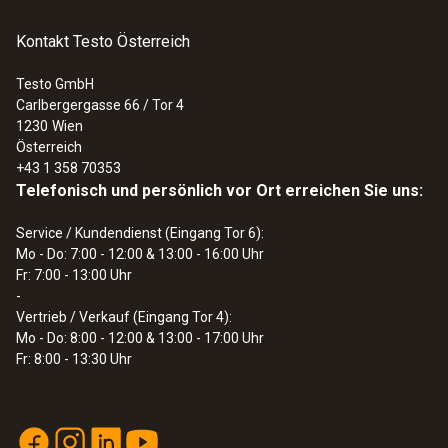
Langstreckenkommunikation in einem
Anwendungshinweis
(
292.3 KB
)
proprietären Netzwerk.
Kontakt Testo Österreich
:
0572 3320
testo 150 TUC4 - Datenloggermodul mit
4 Anschlüssen für Fühler mit TUC
Für den Türkontakt 0572 2161 ist eine
Testo GmbH
Carlbergergasse 66 / Tor 4
Verlängerung (z.B. mit 0449 3302) nicht
1230
Wien
möglich. Wenn eine Alarmkontaktierung >1,3
Österreich
m Länge benötigt wird, kann 8791 0013
+43 1 358 70353
Telefonisch und persönlich vor Ort erreichen Sie uns:
verwendet werden. Hier sind auf Anfrage
Längen bis 30m möglich.
Service / Kundendienst (Eingang Tor 6):
Mo - Do: 7:00 - 12:00 & 13:00 - 16:00 Uhr
Fr: 7:00 - 13:00 Uhr
-
Vertrieb / Verkauf (Eingang Tor 4):
Mo - Do: 8:00 - 12:00 & 13:00 - 17:00 Uhr
Fr: 8:00 - 13:30 Uhr