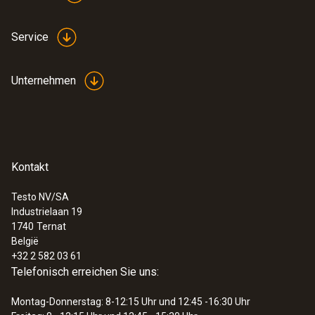
Tabellen- und Grafikausdruck
Erweiterte Darstellungsmöglichkeiten wie
Service
Zahlenfeld, Balkenanzeige,
Analoginstrument und xy-Darstellung
Unternehmen
Weitere Vorteile: Online messen, Formeln
erstellen, wissenschaftlich-statistisch
auswerten (Min-/Max-/Mittelwert,
Grenzüberschreitung)
:
0572 1752
testo 175 T2 - Temperaturdatenlogger
Kontakt
€ 212,00
€ 256,52
Testo NV/SA
Industrielaan 19
1740
Ternat
België
+32 2 582 03 61
Telefonisch erreichen Sie uns:
Montag-Donnerstag: 8-12:15 Uhr und 12:45 -16:30 Uhr