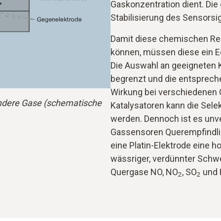
Gaskonzentration dient. Die 
Stabilisierung des Sensorsig
Damit diese chemischen Rea
können, müssen diese ein Ede
Die Auswahl an geeigneten Ka
begrenzt und die entspreche
Wirkung bei verschiedenen
andere Gase (schematische
Katalysatoren kann die Selek
werden. Dennoch ist es unv
Gassensoren Querempfindlic
eine Platin-Elektrode eine ho
wässriger, verdünnter Schwe
Quergase NO, NO
, SO
und 
2
2