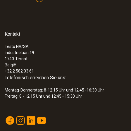
8 s
1) Dauermessbereich +125 °C, kurzzeitig +150
°C bzw. +140 °C (2 Minuten)
Kontakt
Allgemeine technische Daten
Testo NV/SA
Industrielaan 19
:
0563 0110
1740
Ternat
testo 110 - NTC- und Pt100-
Gewicht
België
Temperaturmessgerät mit App-
+32 2 582 03 61
Anbindung
104 g
Telefonisch erreichen Sie uns:
€ 133,00
€ 160,93
Montag-Donnerstag: 8-12:15 Uhr und 12:45 -16:30 Uhr
Abmessungen
Freitag: 8 - 12:15 Uhr und 12:45 - 15:30 Uhr
1660 mm
Kabellänge