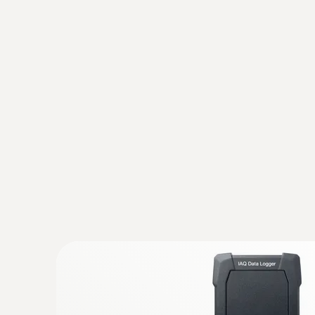
:
0632 1551
®
CO₂Sonde (digital) - mit Bluetooth
inkl
Feuchtesensor
Intuitiv: Klar strukturiertes Messmenü für L
parallele Bestimmung von CO₂-Konzentration, 
Lufttemperatur in Innenräumen
€ 576,00
€ 696,96