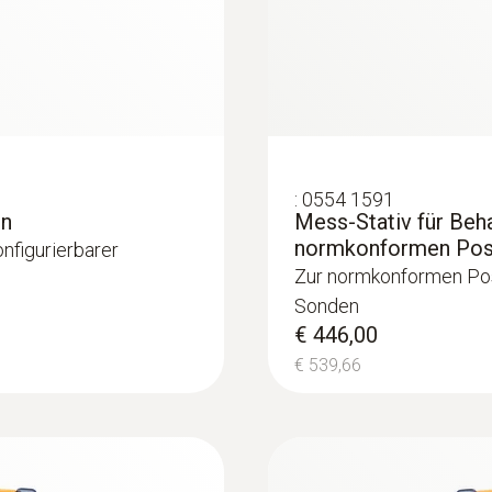
:
0554 1591
en
Mess-Stativ für Beh
normkonformen Posi
nfigurierbarer
:
0632 1271
Zur normkonformen Pos
Feuchtesensor
CO-Sonde (digital) 
Sonden
tration,
Intuitiv: Klar strukt
€ 446,00
umen inkl.
Bestimmung von CO-Kon
€ 539,66
Heizungsräumen
€ 425,00
€ 514,25