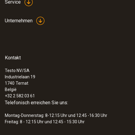
Service
60 s
Unternehmen
Allgemeine technische Daten
Durchmesser Sonden-/ Fühlerrohr
Kontakt
:
0560 7351
testo 735-1 - Temperaturmessgerät (3-
Kanal)
4 mm
Testo NV/SA
€ 408,00
Industrielaan 19
1740
Ternat
€ 493,68
Kabel gestreckt
België
+32 2 582 03 61
ja
Telefonisch erreichen Sie uns:
Montag-Donnerstag: 8-12:15 Uhr und 12:45 -16:30 Uhr
Länge Sonden-/Fühlerrohr
Freitag: 8 - 12:15 Uhr und 12:45 - 15:30 Uhr
295 mm