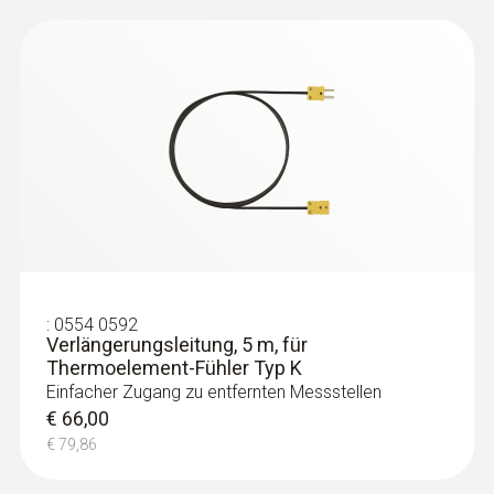
Lebensmittelfühler
:
0554 0592
Verlängerungsleitung, 5 m, für
Thermoelement-Fühler Typ K
Einfacher Zugang zu entfernten Messstellen
:
0602 2292
€ 66,00
Wasserdichter Edelstahl-
€ 79,86
Lebensmittelfühler (TE Typ K)
Schnelles Thermoelement Typ K