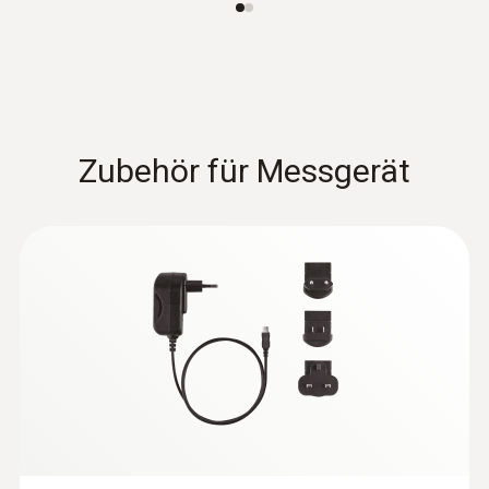
€ 92,00
€ 111,32
Zubehör für Messgerät
:
0603 1293
Wasserdichter Standard-
Tauch-/Einstechfühler (TE Typ T)
Thermoelement Typ T