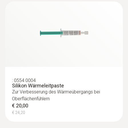
:
0609 7072
Glasummantelter Laborfühler - mit
Pt100-Temperatursensor
Für Messungen in korrosiven Medien
€ 138,00
:
0554 0004
€ 166,98
Silikon Wärmeleitpaste
Zur Verbesserung des Wärmeübergangs bei
Oberflächenfühlern
€ 20,00
€ 24,20