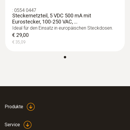
€ 54,00
:
0554 0447
€ 65,34
Steckernetzteil, 5 VDC 500 mA mit
Eurostecker, 100-250 VAC, ...
Ideal für den Einsatz in europäischen Steckdosen.
€ 29,00
€ 35,09
Produkte
:
0603 2192
Edelstahl-Lebensmittelfühler (TE Typ T)
- mit PUR-Leitung
Service