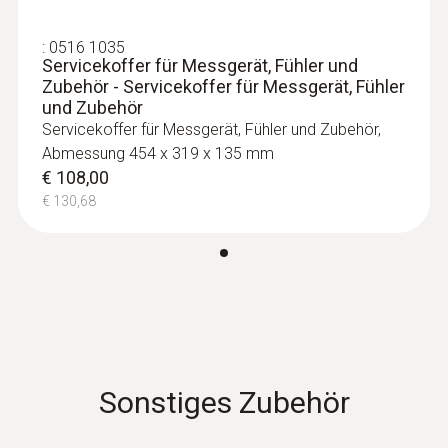
Fühlerköpfe - inkl. TE-Adapter /
Schnelldrucker in frei einstellbaren Intervallen
Zulassung für USA, CA, CL
(zum Beispiel einmal pro Minute)
:
0516 1035
Kompatibel mit steckbaren Fühlerköpfen
Servicekoffer für Messgerät, Fühler und
auszudrucken.
€ 113,00
Zubehör - Servicekoffer für Messgerät, Fühler
€ 136,73
und Zubehör
Zur Speicherung, Dokumentation und
Servicekoffer für Messgerät, Fühler und Zubehör,
Archivierung von Messdaten empfehlen wir
Abmessung 454 x 319 x 135 mm
Ihnen die Variante testo 735-2. Dieses
€ 108,00
Temperaturmessgerät verfügt zusätzlich
€ 130,68
über einen Messwertspeicher und eine PC-
Software.
Laborfühler
Sonstiges Zubehör