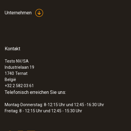
Robuster Lebensmittelfühler aus Edelstahl
zur Temperaturmessung in Flüssigkeiten und
Unternehmen
zähplastischen Medien
€ 97,00
€ 117,37
Kontakt
Testo NV/SA
Industrielaan 19
1740
Ternat
België
+32 2 582 03 61
Telefonisch erreichen Sie uns:
Montag-Donnerstag: 8-12:15 Uhr und 12:45 -16:30 Uhr
Freitag: 8 - 12:15 Uhr und 12:45 - 15:30 Uhr
:
0603 2492