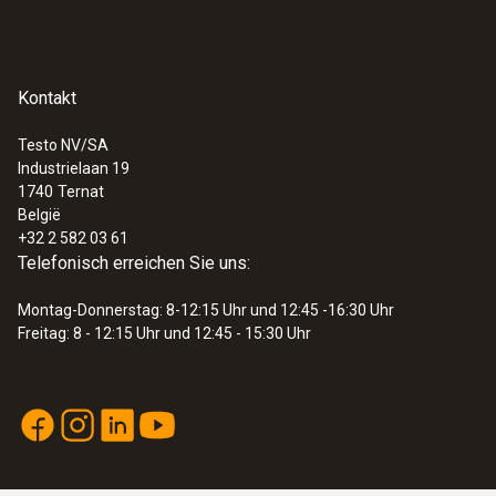
Prozessüberwachung von
1) Laut Norm EN 60584-1 bezieht sich die
Fertigungsschritten
Genauigkeit der Klasse 2 auf -40...+1200 °C.
Einstellung der Heizungsanlage
(Heizkörper, Rohre, Kessel)
Kontakt
Allgemeine technische Daten
Qualitätskontrollen
Testo NV/SA
Industrielaan 19
Gewicht
:
0563 1080
1740
Ternat
testo 108 - Temperaturmessgerät
België
126 g
€ 117,00
+32 2 582 03 61
€ 141,57
Telefonisch erreichen Sie uns:
Abmessungen
Montag-Donnerstag: 8-12:15 Uhr und 12:45 -16:30 Uhr
Freitag: 8 - 12:15 Uhr und 12:45 - 15:30 Uhr
Länge: 207 mm
Länge Fühlerrohrspitze
40 mm