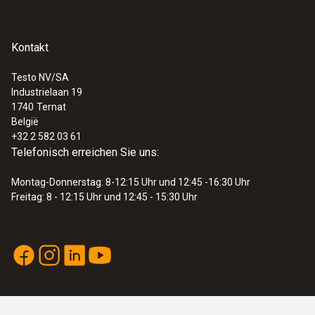
(Typ K), Klasse 2 auf -40...+1200 °C (Typ K),
Klasse 3 auf -200...+40 °C (Typ K).
Kontakt
Allgemeine technische Daten
Testo NV/SA
Industrielaan 19
:
0563 1080
1740
Ternat
Gewicht
testo 108 - Temperaturmessgerät
België
€ 117,00
+32 2 582 03 61
150 g
€ 141,57
Telefonisch erreichen Sie uns:
Montag-Donnerstag: 8-12:15 Uhr und 12:45 -16:30 Uhr
Durchmesser Sonden-/ Fühlerrohr
Freitag: 8 - 12:15 Uhr und 12:45 - 15:30 Uhr
1,5 mm
Kabellänge
1,5 m